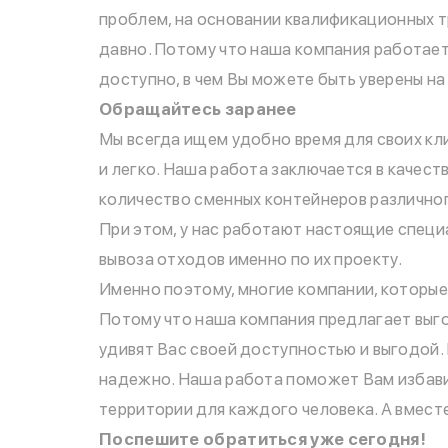
проблем, на основании квалификационных т
давно. Потому что наша компания работает
доступно, в чем Вы можете быть уверены на
Обращайтесь заранее
Мы всегда ищем удобно время для своих кл
и легко. Наша работа заключается в качес
количество сменных контейнеров различног
При этом, у нас работают настоящие специ
вывоза отходов именно по их проекту.
Именно поэтому, многие компании, которые
Потому что наша компания предлагает выго
удивят Вас своей доступностью и выгодой. 
надежно. Наша работа поможет Вам избавит
территории для каждого человека. А вместе
Поспешите обратиться уже сегодня!