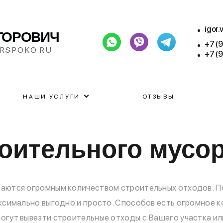
igor
ТОРОВИЧ
+7 (
RSPOKO.RU
+7 (
НАШИ УСЛУГИ
ОТЗЫВЫ
оительного мусо
аются огромным количеством строительных отходов. П
ксимально выгодно и просто. Способов есть огромное к
гут вывезти строительные отходы с Вашего участка или